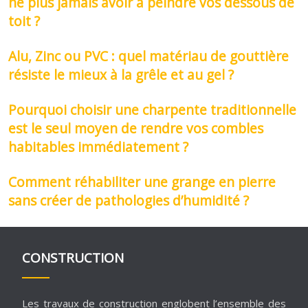
ne plus jamais avoir à peindre vos dessous de
toit ?
Alu, Zinc ou PVC : quel matériau de gouttière
résiste le mieux à la grêle et au gel ?
Pourquoi choisir une charpente traditionnelle
est le seul moyen de rendre vos combles
habitables immédiatement ?
Comment réhabiliter une grange en pierre
sans créer de pathologies d’humidité ?
CONSTRUCTION
Les travaux de construction englobent l’ensemble des