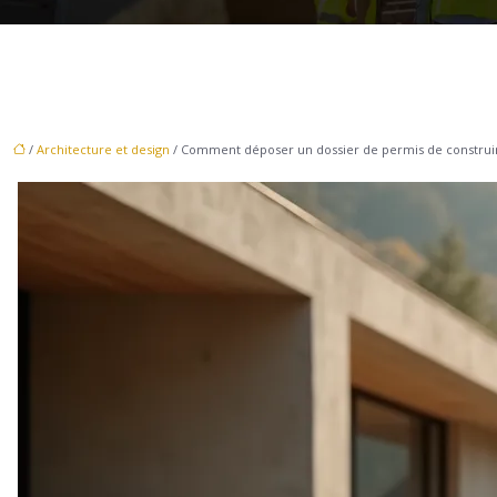
/
Architecture et design
/ Comment déposer un dossier de permis de construi