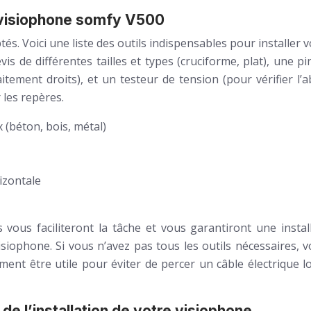
e visiophone somfy V500
aptés. Voici une liste des outils indispensables pour install
is de différentes tailles et types (cruciforme, plat), une 
itement droits), et un testeur de tension (pour vérifier l
les repères.
 (béton, bois, métal)
izontale
r ils vous faciliteront la tâche et vous garantiront une in
phone. Si vous n’avez pas tous les outils nécessaires, v
nt être utile pour éviter de percer un câble électrique lor
de l’installation de votre visiophone