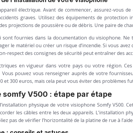
t appareil électrique. Avant de commencer, assurez-vous de
ccidents graves. Utilisez des équipements de protection in
t des projections de poussière ou de débris. Une paire de c
ui sont fournies dans la documentation du visiophone. Ne 
 le matériel ou créer un risque d’incendie. Si vous avez d
non-respect des consignes de sécurité peut entraîner des acc
ctriques en vigueur dans votre pays ou votre région. Ces 
ues. Vous pouvez vous renseigner auprès de votre fournisseu
50 et 300 euros, mais cela peut vous éviter des problèmes f
e somfy V500 : étape par étape
installation physique de votre visiophone Somfy V500. Cette
accorder les câbles entre les deux appareils. L’installation 
ez pas de vérifier l’horizontalité de la platine de rue à l’aide
ne : conseils et astuces