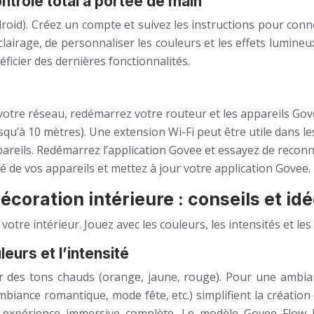
ontrôle total à portée de main
roid). Créez un compte et suivez les instructions pour conne
airage, de personnaliser les couleurs et les effets lumineu
icier des dernières fonctionnalités.
de votre réseau, redémarrez votre routeur et les appareils G
qu’à 10 mètres). Une extension Wi-Fi peut être utile dans l
ppareils. Redémarrez l’application Govee et essayez de reconn
ité de vos appareils et mettez à jour votre application Govee.
écoration intérieure : conseils et id
 votre intérieur. Jouez avec les couleurs, les intensités et 
eurs et l’intensité
des tons chauds (orange, jaune, rouge). Pour une ambiance
biance romantique, mode fête, etc.) simplifient la créati
 expérience immersive complète. Le modèle Govee Flow Pr