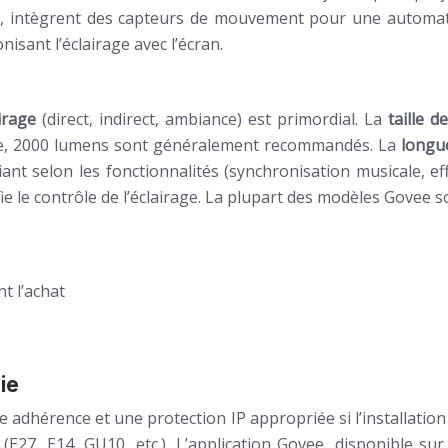
 intègrent des capteurs de mouvement pour une automatis
isant l’éclairage avec l’écran.
airage
(direct, indirect, ambiance) est primordial. La
taille d
le, 2000 lumens sont généralement recommandés. La
longu
iant selon les fonctionnalités (synchronisation musicale, e
fie le contrôle de l’éclairage. La plupart des modèles Govee 
t l’achat
ie
e adhérence et une protection IP appropriée si l’installatio
(E27, E14, GU10, etc.). L’application Govee, disponible sur