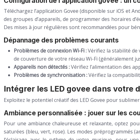
Configuration de l’application govee : un c
Téléchargez l’application Govee (disponible sur iOS et And
des groupes d’appareils, de programmer des horaires d’écl
Des mises à jour régulières sont recommandées pour bénéf
Dépannage des problèmes courants
Problèmes de connexion Wi-Fi :
Vérifiez la stabilité 
de couverture de votre réseau Wi-Fi (généralement jus
Appareils non détectés :
Vérifiez l’alimentation des a
Problèmes de synchronisation :
Vérifiez la compatibil
Intégrer les LED govee dans votre d
Exploitez le potentiel créatif des LED Govee pour sublimer
Ambiance personnalisée : jouer sur les coul
Pour une ambiance chaleureuse et relaxante, optez pour 
saturées (bleu, vert, rose). Les modes préprogrammés (am
l’éclairage avec le rythme de votre musique, pour une